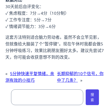
30天前后自评变化：
✓ 焦虑程度：7分→4分（10分制）
✓ 工作专注度：5分→7分
✓ 情绪调节能力：3分→6分
这套方法特别适合脑力劳动者。虽然不会立竿见影，
但就像给大脑装了个"暂停键"。现在午休时我都会做5
分钟呼吸练习，效果比刷朋友圈好太多。建议先尝试7
天，你可能会收获意想不到的改变。
«
5分钟快速平复情绪，亲
长期抑郁的10个信号，你
测有效的小技巧
中了几条？
»
搜
搜
索
索