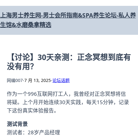
跳
上海男士养生网-男士会所指南&SPA养生论坛-私人养
至
生馆&水磨桑拿精选
内
容
【讨论】30天亲测：正念冥想到底有
没有用？
·
·
网编007
7 月 13, 2025
论坛话题
作为一个996互联网打工人，我曾经对正念冥想将信
将疑。上个月开始连续30天实践，每天15分钟，记录
下这份真实体验报告。
测试背景
测试者：28岁产品经理