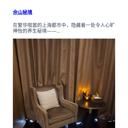
佘山秘境
在繁华喧嚣的上海都市中，隐藏着一处令人心旷
神怡的养生秘境——…