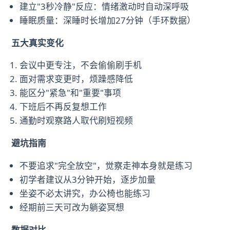
建立"3秒冷静"反应：情绪激动时自动深呼吸
睡眠质量：深睡时长增加27分钟（手环数据）
五大真实变化
会议中更专注，不会偷偷刷手机
面对需求变更时，烦躁感降低
能区分"紧急"和"重要"事项
下班后不再反复想工作
通勤时观察路人取代刷短视频
避坑指南
不要追求"完全放空"，觉察走神本身就是练习
初学者建议从3分钟开始，逐步加量
坐姿不必太讲究，办公椅也能练习
经期前三天可改为躺姿冥想
数据对比