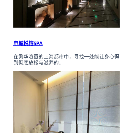
申城悦榕SPA
在繁华喧嚣的上海都市中，寻找一处能让身心得
到彻底放松与滋养的…