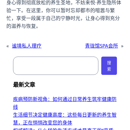
身心得到彻底放松的养生圣地，不妨来悦·养生隐所体
验一下。在这里，你可以暂时忘却都市的喧嚣与繁
忙，享受一段属于自己的宁静时光，让身心得到充分
的滋养与恢复。
«
谧境私人理疗
青珑馆SPA会所
»
搜
搜
索
索
最新文章
疾病预防新视角：如何通过日常养生筑牢健康防
线
生活细节决定健康高度：这些每日更新的养生智
慧，正在悄悄改变您的身体