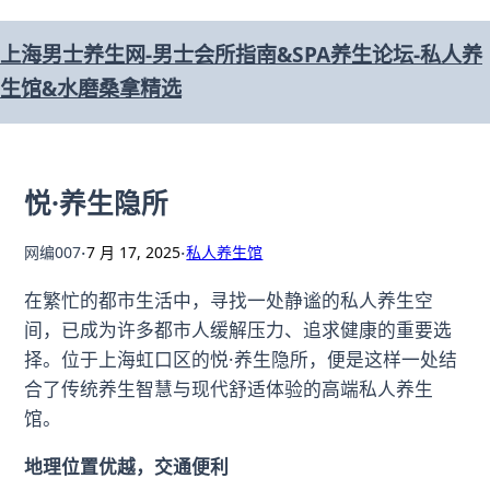
跳
上海男士养生网-男士会所指南&SPA养生论坛-私人养
至
生馆&水磨桑拿精选
内
容
悦·养生隐所
·
·
网编007
7 月 17, 2025
私人养生馆
在繁忙的都市生活中，寻找一处静谧的私人养生空
间，已成为许多都市人缓解压力、追求健康的重要选
择。位于上海虹口区的悦·养生隐所，便是这样一处结
合了传统养生智慧与现代舒适体验的高端私人养生
馆。
地理位置优越，交通便利