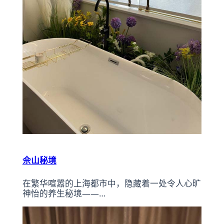
佘山秘境
在繁华喧嚣的上海都市中，隐藏着一处令人心旷
神怡的养生秘境——…