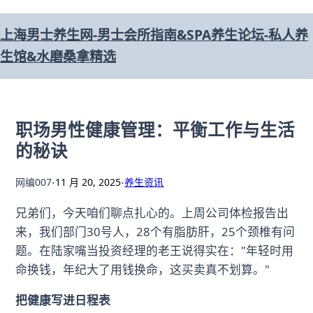
跳
上海男士养生网-男士会所指南&SPA养生论坛-私人养
至
生馆&水磨桑拿精选
内
容
职场男性健康管理：平衡工作与生活
的秘诀
·
·
网编007
11 月 20, 2025
养生资讯
兄弟们，今天咱们聊点扎心的。上周公司体检报告出
来，我们部门30号人，28个有脂肪肝，25个颈椎有问
题。在陆家嘴当投资经理的老王说得实在："年轻时用
命换钱，年纪大了用钱换命，这买卖真不划算。"
把健康写进日程表