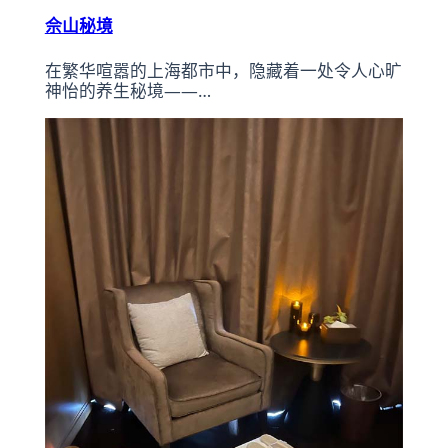
佘山秘境
在繁华喧嚣的上海都市中，隐藏着一处令人心旷
神怡的养生秘境——…