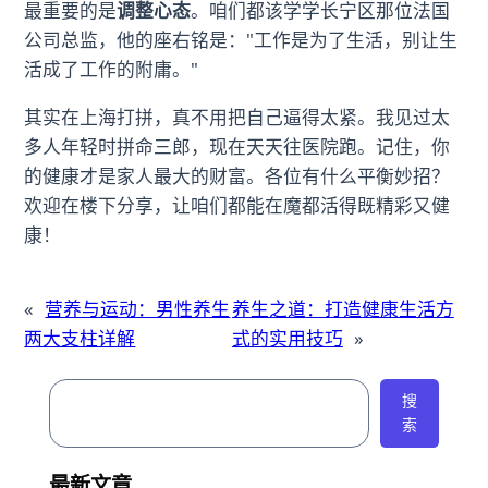
最重要的是
调整心态
。咱们都该学学长宁区那位法国
公司总监，他的座右铭是："工作是为了生活，别让生
活成了工作的附庸。"
其实在上海打拼，真不用把自己逼得太紧。我见过太
多人年轻时拼命三郎，现在天天往医院跑。记住，你
的健康才是家人最大的财富。各位有什么平衡妙招？
欢迎在楼下分享，让咱们都能在魔都活得既精彩又健
康！
«
营养与运动：男性养生
养生之道：打造健康生活方
两大支柱详解
式的实用技巧
»
搜
搜
索
索
最新文章