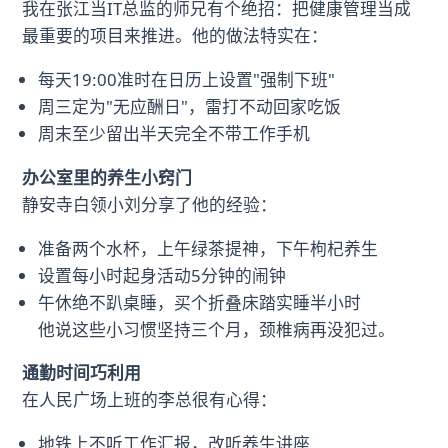
我在张江当IT总监的师兄有个绝招：把健康管理当成
最重要的项目来推进。他的做法特实在：
每天19:00准时在日历上设置"强制下班"
周三定为"无应酬日"，雷打不动回家吃饭
周末至少留出半天完全不带工作手机
办公室里的养生小窍门
静安寺白领小刘分享了他的经验：
准备两个水杯，上午绿茶提神，下午枸杞养生
设置每小时起身活动5分钟的闹钟
午休绝不趴桌睡，买个折叠床踏实睡半小时
他说这些小习惯坚持三个月，颈椎病再没犯过。
通勤时间巧利用
在人民广场上班的李总很有心得：
地铁上不听工作汇报，改听养生讲座