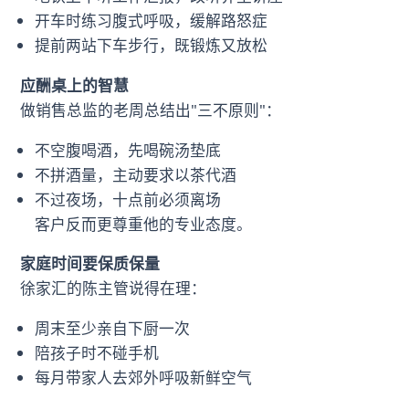
开车时练习腹式呼吸，缓解路怒症
提前两站下车步行，既锻炼又放松
应酬桌上的智慧
做销售总监的老周总结出"三不原则"：
不空腹喝酒，先喝碗汤垫底
不拼酒量，主动要求以茶代酒
不过夜场，十点前必须离场
客户反而更尊重他的专业态度。
家庭时间要保质保量
徐家汇的陈主管说得在理：
周末至少亲自下厨一次
陪孩子时不碰手机
每月带家人去郊外呼吸新鲜空气