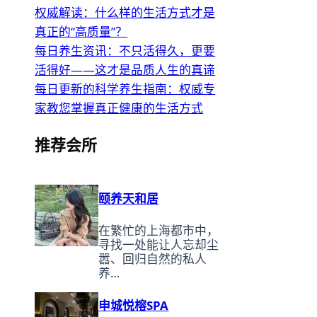
权威解读：什么样的生活方式才是
真正的“高质量”？
每日养生资讯：不只活得久，更要
活得好——这才是品质人生的真谛
每日更新的科学养生指南：权威专
家教您掌握真正健康的生活方式
推荐会所
颐养天和居
在繁忙的上海都市中，
寻找一处能让人忘却尘
嚣、回归自然的私人
养…
申城悦榕SPA