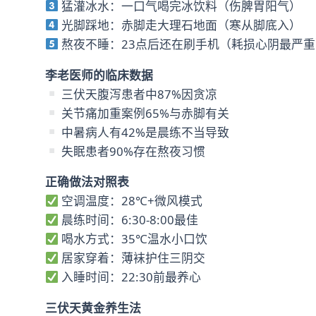
猛灌冰水：一口气喝完冰饮料（伤脾胃阳气）
光脚踩地：赤脚走大理石地面（寒从脚底入）
熬夜不睡：23点后还在刷手机（耗损心阴最严重
李老医师的临床数据
三伏天腹泻患者中87%因贪凉
关节痛加重案例65%与赤脚有关
中暑病人有42%是晨练不当导致
失眠患者90%存在熬夜习惯
正确做法对照表
空调温度：28℃+微风模式
晨练时间：6:30-8:00最佳
喝水方式：35℃温水小口饮
居家穿着：薄袜护住三阴交
入睡时间：22:30前最养心
三伏天黄金养生法