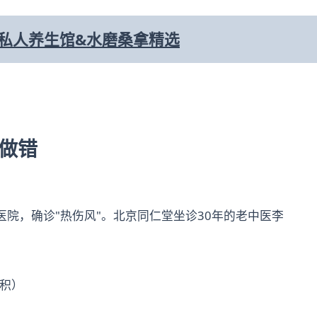
-私人养生馆&水磨桑拿精选
在做错
医院，确诊"热伤风"。北京同仁堂坐诊30年的老中医李
积）