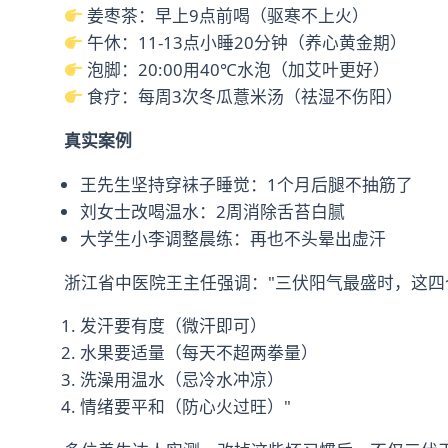
姜枣茶：早上9点前喝（驱寒不上火）
午休：11-13点小睡20分钟（养心黄金期）
泡脚：20:00用40℃水泡（加艾叶更好）
食疗：每周3次冬瓜薏米汤（祛湿不伤阳）
真实案例
王先生坚持穿袜子睡觉：1个月后腿不抽筋了
刘女士改喝温水：2周消除舌苔白腻
大学生小李调整晨练：再也不头晕出虚汗
浙江省中医院王主任强调："三伏阳气最盛时，这四
发汗要有度（微汗即可）
水果要适量（每天不超两拳量）
洗澡用温水（忌冷水冲凉）
情绪要平和（防心火过旺）"