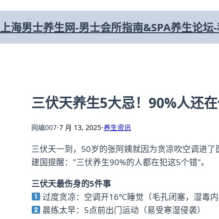
跳
上海男士养生网-男士会所指南&SPA养生论坛
至
内
容
三伏天养生5大忌！90%人还
·
·
网编007
7 月 13, 2025
养生资讯
三伏天一到，50岁的张阿姨就因为贪凉吹空调进了
建国提醒："三伏养生90%的人都在犯这5个错"。
三伏天最伤身的5件事
过度贪凉：空调开16℃睡觉（毛孔闭塞，湿毒内
晨练太早：5点前出门运动（易受寒湿侵袭）