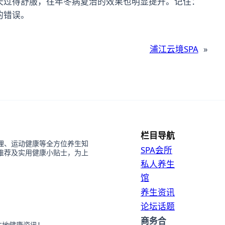
天过得舒服，往年冬病夏治的效果也明显提升。记住：
的错误。
浦江云境SPA
»
栏目导航
理、运动健康等全方位养生知
SPA会所
推荐及实用健康小贴士，为上
私人养生
馆
养生资讯
论坛话题
商务合
本地健康资讯！