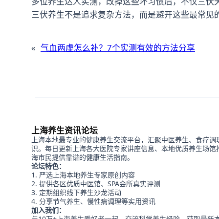
多位养生达人实测，改掉这些坏习惯后，不仅三伏
三伏养生不是追求复杂方法，而是避开这些最常见
«
气血两虚怎么补？7个实测有效的方法分享
上海养生资讯论坛
上海本地最专业的健康养生交流平台，汇聚中医养生、食疗调
识。每日更新上海各大医院专家讲座信息、本地优质养生场馆
海市民提供靠谱的健康生活指南。
论坛特色：
严选上海本地养生专家原创内容
提供各区优质中医馆、SPA会所真实评测
定期组织线下养生沙龙活动
分享节气养生、慢性病调理等实用资讯
加入我们：
与10万+上海养生爱好者一起，交流科学养生经验，获取最新