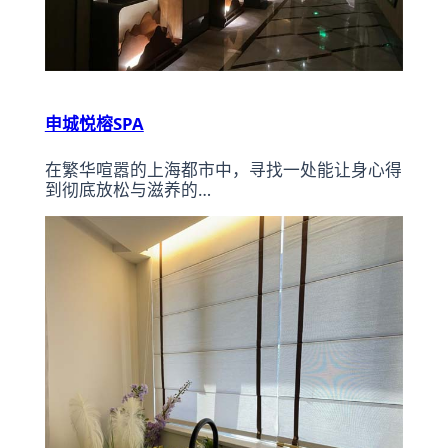
申城悦榕SPA
在繁华喧嚣的上海都市中，寻找一处能让身心得
到彻底放松与滋养的…