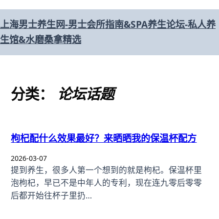
跳
上海男士养生网-男士会所指南&SPA养生论坛-私人养
至
生馆&水磨桑拿精选
内
容
分类：
论坛话题
枸杞配什么效果最好？来晒晒我的保温杯配方
2026-03-07
提到养生，很多人第一个想到的就是枸杞。保温杯里
泡枸杞，早已不是中年人的专利，现在连九零后零零
后都开始往杯子里扔…