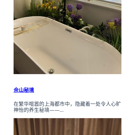
佘山秘境
在繁华喧嚣的上海都市中，隐藏着一处令人心旷
神怡的养生秘境——…