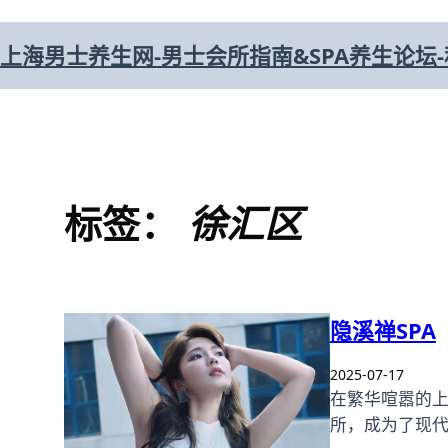
跳
上海男士养生网-男士会所指南&SPA养生论坛
至
内
容
标签：
徐汇区
隐溪禅SPA
2025-07-17
在繁华喧嚣的上
所，成为了现代