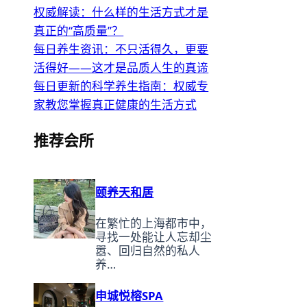
权威解读：什么样的生活方式才是
真正的“高质量”？
每日养生资讯：不只活得久，更要
活得好——这才是品质人生的真谛
每日更新的科学养生指南：权威专
家教您掌握真正健康的生活方式
推荐会所
颐养天和居
在繁忙的上海都市中，
寻找一处能让人忘却尘
嚣、回归自然的私人
养…
申城悦榕SPA