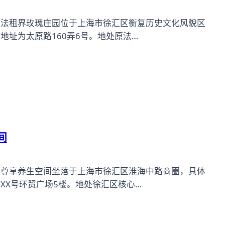
通法租界玫瑰庄园位于上海市徐汇区衡复历史文化风貌区
地址为太原路160弄6号。地处原法…
间
势尊享养生空间坐落于上海市徐汇区淮海中路商圈，具体
XX号环贸广场5楼。地处徐汇区核心…