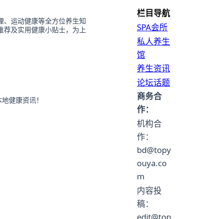
栏目导航
理、运动健康等全方位养生知
SPA会所
推荐及实用健康小贴士，为上
私人养生
馆
养生资讯
论坛话题
商务合
本地健康资讯！
作：
机构合
作：
bd@topy
ouya.co
m
内容投
稿：
edit@top