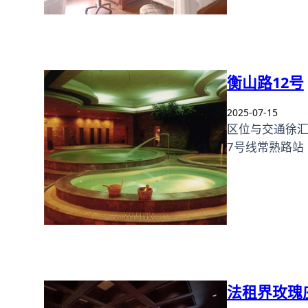
衡山路12号
2025-07-15
区位与交通徐汇
7号线常熟路站
法租界玫瑰